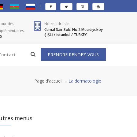
|
pour des
Notre adresse
Cemal Sair Sok. No:2 Mecidiyeköy
mplémentaires.
ŞİŞLİ / İstanbul / TURKEY
0
Contact
PRENDRE RENDEZ-VOUS
Page d'accueil
La dermatologie
utres menus