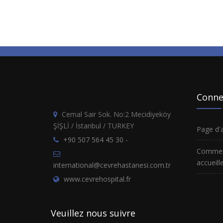
Conne
Cemal Sair Sok. No:2 Mecidiyeköy
ŞİŞLİ / İstanbul / TURKEY
Page d'a
+90 507 564 45 30
-
Comment
accueille
international@cevrehastanesi.com.tr
www.cevrehospital.fr
Veuillez nous suivre