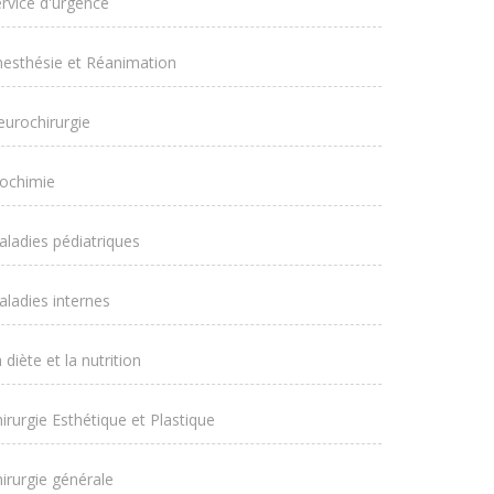
rvice d'urgence
esthésie et Réanimation
urochirurgie
iochimie
ladies pédiatriques
ladies internes
 diète et la nutrition
irurgie Esthétique et Plastique
irurgie générale