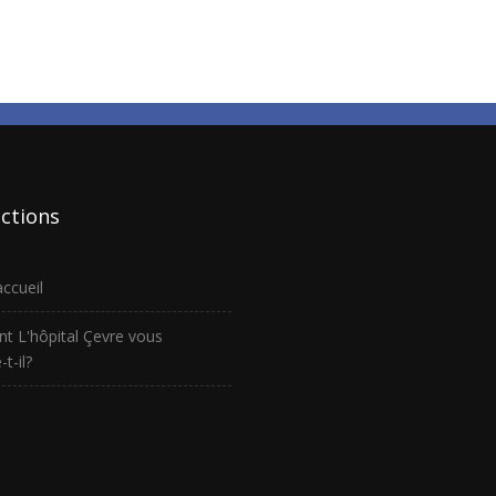
ctions
ccueil
 L'hôpital Çevre vous
-t-il?